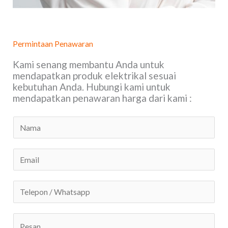
Permintaan Penawaran
Kami senang membantu Anda untuk
mendapatkan produk elektrikal sesuai
kebutuhan Anda. Hubungi kami untuk
mendapatkan penawaran harga dari kami :
N
a
m
E
e
m
*
a
T
i
e
l
l
C
*